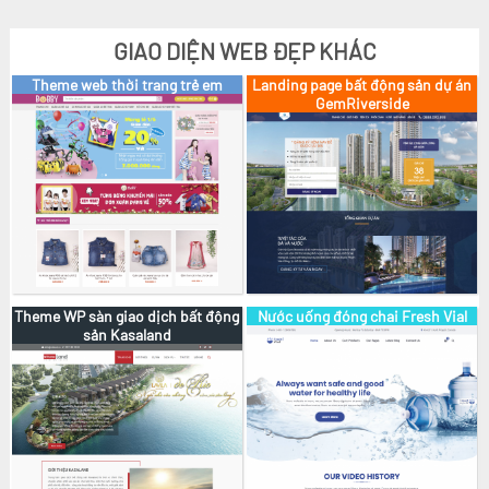
GIAO DIỆN WEB ĐẸP KHÁC
Theme web thời trang trẻ em
Landing page bất động sản dự án
Xem
GemRiverside
Chọn
Theme WP sàn giao dịch bất động
Nước uống đóng chai Fresh Vial
Xem
sản Kasaland
Chọn