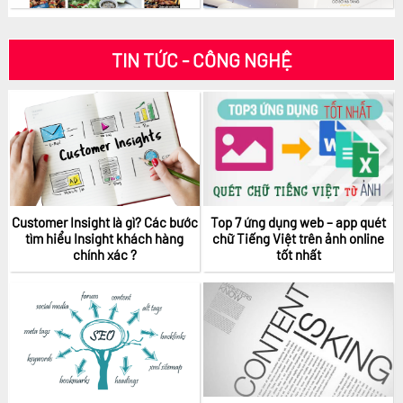
Giá: 2.500.000 vnđ
Giá: 1.900.000 vnđ
TIN TỨC - CÔNG NGHỆ
Customer Insight là gì? Các bước
Top 7 ứng dụng web – app quét
tìm hiểu Insight khách hàng
chữ Tiếng Việt trên ảnh online
chính xác ?
tốt nhất
Giá: 700.000 vnđ