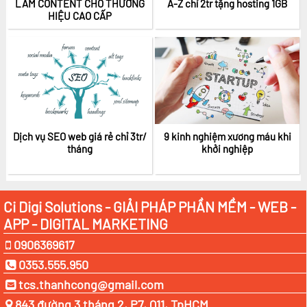
LÀM CONTENT CHO THƯƠNG
A-Z chỉ 2tr tặng hosting 1GB
HIỆU CAO CẤP
Dịch vụ SEO web giá rẻ chỉ 3tr/
9 kinh nghiệm xương máu khi
tháng
khởi nghiệp
Ci Digi Solutions - GIẢI PHÁP PHẦN MỀM - WEB -
APP - DIGITAL MARKETING
0906369617
0353.555.950
tcs.thanhcong@gmail.com
843 đường 3 tháng 2, P7, Q11, TpHCM