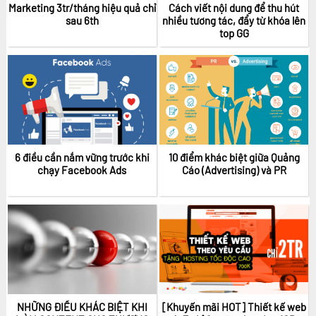
Marketing 3tr/tháng hiệu quả chỉ
Cách viết nội dung để thu hút
Giá: Liên hệ
sau 6th
nhiều tương tác, đẩy từ khóa lên
Giá: 2.200.000 vnđ
top GG
0906369617
Giá: 1.200.000 vnđ
Giá: 2.050.000 vnđ
6 điều cần nắm vững trước khi
10 điểm khác biệt giữa Quảng
chạy Facebook Ads
Cáo (Advertising) và PR
NHỮNG ĐIỀU KHÁC BIỆT KHI
[Khuyến mãi HOT] Thiết kế web