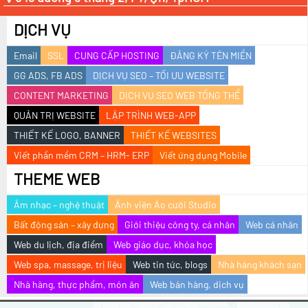
DỊCH VỤ
Email
SSL
CUNG CẤP HOSTING
ĐĂNG KÝ TÊN MIỀN
GG ADS, FB ADS
DỊCH VỤ SEO – TỐI ƯU WEBSITE
CONTENT MARKETING
DỊCH VỤ SEO WEB TỔNG THỂ
QUẢN TRỊ WEBSITE
LẬP TRÌNH WEB-APP
THIẾT KẾ LOGO, BANNER
THIẾT KẾ WEBSITES
Viết phần mềm CRM – HRM- ERP
Viết ứng dụng Mobile
THEME WEB
Âm nhạc – nghệ thuật
Ảnh viện Áo cưới Studio
Bất động sản – xây dựng
Giới thiệu công ty, cá nhân
Web cá nhân
Web du lịch, địa điểm
Web giáo dục, khóa học
Web spa, massage, trị liệu
Web tin tức, blogs
Nhà hàng khách sạn
Nhà hàng, thực phẩm, món ăn
Web bán hàng, dịch vụ