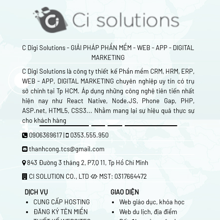
C Digi Solutions - GIẢI PHÁP PHẦN MỀM - WEB - APP - DIGITAL
MARKETING
C Digi Solutions là công ty thiết kế Phần mềm CRM, HRM, ERP,
WEB - APP, DIGITAL MARKETING chuyên nghiệp uy tín có trụ
sở chính tại Tp HCM. Áp dụng những công nghệ tiên tiến nhất
hiện nay như React Native, Node.JS, Phone Gap, PHP,
ASP.net, HTML5, CSS3... Nhằm mang lại sự hiệu quả thực sự
cho khách hàng
0906369617 |
0353.555.950
thanhcong.tcs@gmail.com
843 Đường 3 tháng 2, P7,Q 11, Tp Hồ Chí Minh
CI SOLUTION CO., LTD
MST: 0317664472
DỊCH VỤ
GIAO DIỆN
CUNG CẤP HOSTING
Web giáo dục, khóa học
ĐĂNG KÝ TÊN MIỀN
Web du lịch, địa điểm