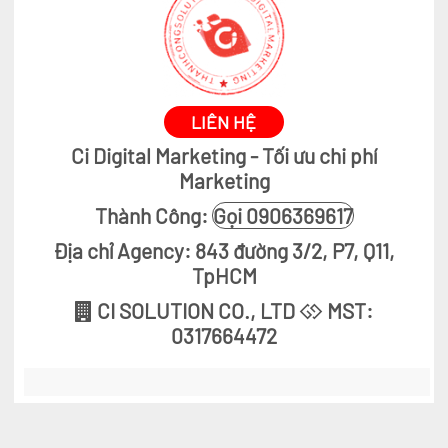
LIÊN HỆ
Ci Digital Marketing - Tối ưu chi phí
Marketing
Thành Công:
Gọi 0906369617
Địa chỉ Agency: 843 đường 3/2, P7, Q11,
TpHCM
CI SOLUTION CO., LTD
MST:
0317664472