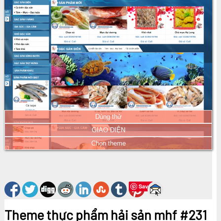
Dùng thử
GIAO DIỆN
Chọn theme
Save
Theme thực phẩm hải sản mhf #231