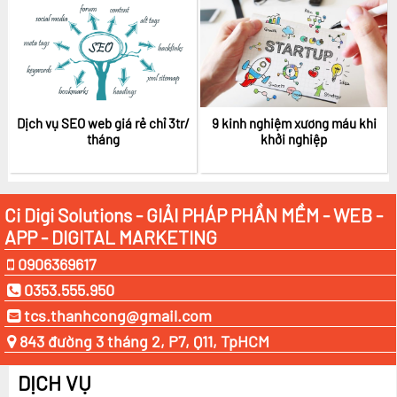
Dịch vụ SEO web giá rẻ chỉ 3tr/
9 kinh nghiệm xương máu khi
tháng
khởi nghiệp
Ci Digi Solutions - GIẢI PHÁP PHẦN MỀM - WEB -
APP - DIGITAL MARKETING
0906369617
0353.555.950
tcs.thanhcong@gmail.com
843 đường 3 tháng 2, P7, Q11, TpHCM
DỊCH VỤ