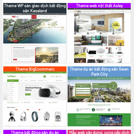
Theme WP sàn giao dịch bất động
Theme web nội thất Asley
Xem
sản Kasaland
Chọn
Theme BigEcommerc
Theme dự án bất động sản Swan
Xem
Park City
Chọn
Theme bất động sản dự án
Mẫu web xây dựng, cung cấp dịch