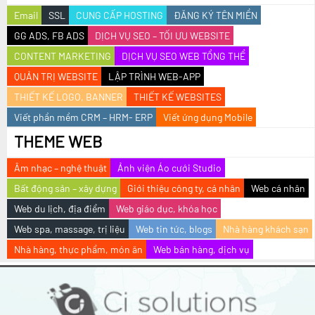
Email
SSL
CUNG CẤP HOSTING
ĐĂNG KÝ TÊN MIỀN
GG ADS, FB ADS
DỊCH VỤ SEO – TỐI ƯU WEBSITE
CONTENT MARKETING
DỊCH VỤ SEO WEB TỔNG THỂ
QUẢN TRỊ WEBSITE
LẬP TRÌNH WEB-APP
THIẾT KẾ LOGO, BANNER
THIẾT KẾ WEBSITES
Viết phần mềm CRM – HRM- ERP
Viết ứng dụng Mobile
THEME WEB
Âm nhạc – nghệ thuật
Ảnh viện Áo cưới Studio
Bất động sản – xây dựng
Giới thiệu công ty, cá nhân
Web cá nhân
Web du lịch, địa điểm
Web giáo dục, khóa học
Web spa, massage, trị liệu
Web tin tức, blogs
Nhà hàng khách sạn
Nhà hàng, thực phẩm, món ăn
Web bán hàng, dịch vụ