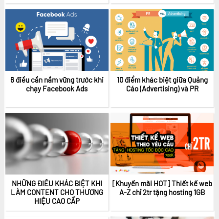
6 điều cần nắm vững trước khi
10 điểm khác biệt giữa Quảng
chạy Facebook Ads
Cáo (Advertising) và PR
NHỮNG ĐIỀU KHÁC BIỆT KHI
[Khuyến mãi HOT] Thiết kế web
LÀM CONTENT CHO THƯƠNG
A-Z chỉ 2tr tặng hosting 1GB
HIỆU CAO CẤP