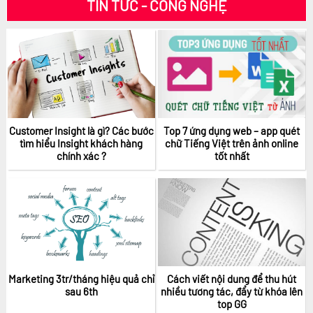
TIN TỨC - CÔNG NGHỆ
0906369617
Giá: 2.050.000 vnđ
Giá: 2.050.000 vnđ
Customer Insight là gì? Các bước
Top 7 ứng dụng web – app quét
tìm hiểu Insight khách hàng
chữ Tiếng Việt trên ảnh online
chính xác ?
tốt nhất
Giá: 2.050.000 vnđ
Giá: 2.050.000 vnđ
Marketing 3tr/tháng hiệu quả chỉ
Cách viết nội dung để thu hút
sau 6th
nhiều tương tác, đẩy từ khóa lên
Giá: 900.000 vnđ
top GG