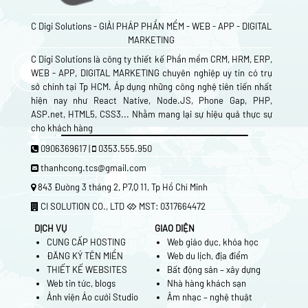
C Digi Solutions - GIẢI PHÁP PHẦN MỀM - WEB - APP - DIGITAL
MARKETING
C Digi Solutions là công ty thiết kế Phần mềm CRM, HRM, ERP,
WEB - APP, DIGITAL MARKETING chuyên nghiệp uy tín có trụ
sở chính tại Tp HCM. Áp dụng những công nghệ tiên tiến nhất
hiện nay như React Native, Node.JS, Phone Gap, PHP,
ASP.net, HTML5, CSS3... Nhằm mang lại sự hiệu quả thực sự
cho khách hàng
0906369617 |
0353.555.950
thanhcong.tcs@gmail.com
843 Đường 3 tháng 2, P7,Q 11, Tp Hồ Chí Minh
CI SOLUTION CO., LTD
MST: 0317664472
DỊCH VỤ
GIAO DIỆN
CUNG CẤP HOSTING
Web giáo dục, khóa học
ĐĂNG KÝ TÊN MIỀN
Web du lịch, địa điểm
THIẾT KẾ WEBSITES
Bất động sản – xây dựng
Web tin tức, blogs
Nhà hàng khách sạn
Ảnh viện Áo cưới Studio
Âm nhạc – nghệ thuật